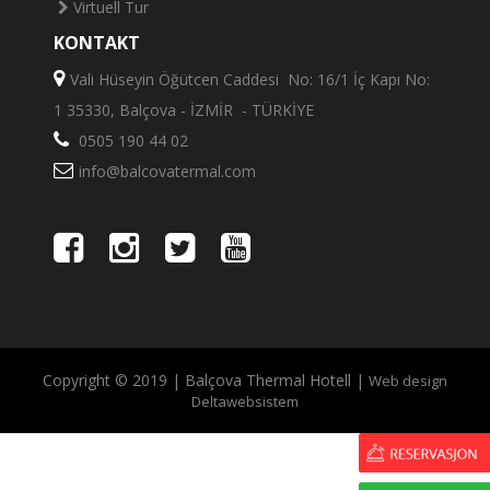
Virtuell Tur
KONTAKT
Vali Hüseyin Öğütcen Caddesi No: 16/1 İç Kapı No:
1 35330, Balçova - İZMİR - TÜRKİYE
0505 190 44 02
info@balcovatermal.com
Copyright © 2019 | Balçova Thermal Hotell |
Web design
Deltawebsistem