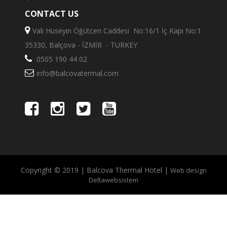
CONTACT US
Vali Hüseyin Öğütcen Caddesi No:16/1 İç Kapı No:1
35330, Balçova - İZMİR - TURKEY
0505 190 44 02
info@balcovatermal.com
Copyright © 2019 | Balcova Thermal Hotel |
Web design
Deltawebsistem