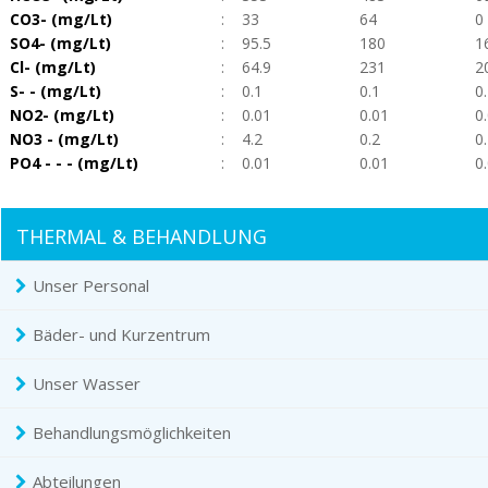
CO3- (mg/Lt)
:
33
64
0
SO4- (mg/Lt)
:
95.5
180
1
Cl- (mg/Lt)
:
64.9
231
2
S- - (mg/Lt)
:
0.1
0.1
0
NO2- (mg/Lt)
:
0.01
0.01
0
NO3 - (mg/Lt)
:
4.2
0.2
0
PO4 - - - (mg/Lt)
:
0.01
0.01
0
THERMAL & BEHANDLUNG
Unser Personal
Bäder- und Kurzentrum
Unser Wasser
Behandlungsmöglichkeiten
Abteilungen