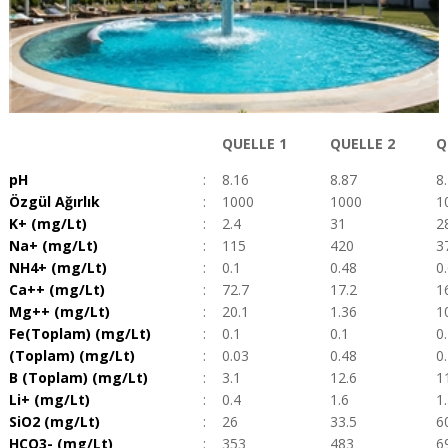
QUELLE 1
QUELLE
2
Q
pH
:
8.16
8.87
8
Özgül Ağırlık
:
1000
1000
1
K+ (mg/Lt)
:
2.4
31
2
Na+ (mg/Lt)
:
115
420
3
NH4+ (mg/Lt)
:
0.1
0.48
0
Ca++ (mg/Lt)
:
72.7
17.2
1
Mg++ (mg/Lt)
:
20.1
1.36
1
Fe(Toplam) (mg/Lt)
:
0.1
0.1
0
(Toplam) (mg/Lt)
:
0.03
0.48
0
B (Toplam) (mg/Lt)
:
3.1
12.6
1
Li+ (mg/Lt)
:
0.4
1.6
1
SiO2 (mg/Lt)
:
26
33.5
6
HCO3- (mg/Lt)
:
353
483
6