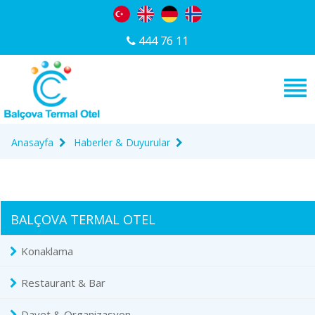
444 76 11
Anasayfa
Haberler & Duyurular
BALÇOVA TERMAL OTEL
Konaklama
Restaurant & Bar
Davet & Organizasyon