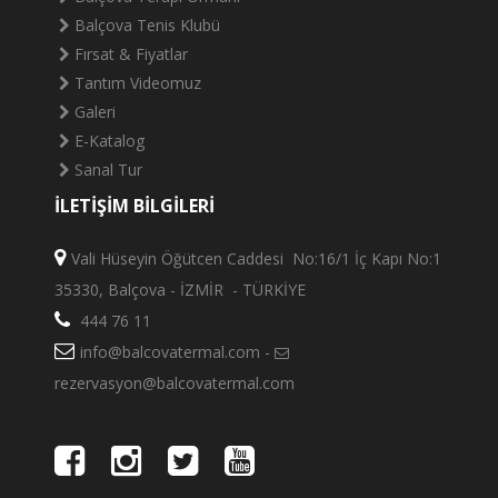
Balçova Tenis Klubü
Fırsat & Fiyatlar
Tantım Videomuz
Galeri
E-Katalog
Sanal Tur
İLETİŞİM BİLGİLERİ
Vali Hüseyin Öğütcen Caddesi No:16/1 İç Kapı No:1
35330, Balçova - İZMİR - TÜRKİYE
444 76 11
info@balcovatermal.com -
rezervasyon@balcovatermal.com