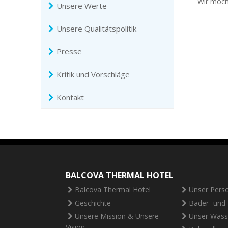
Wir möch
Unsere Werte
Unsere Qualitätspolitik
Presse
Kritik und Vorschläge
Kontakt
BALCOVA THERMAL HOTEL
Balcova Thermal Hotel
Unser Pers
Geschichte
Bäder- und
Unsere Mission & Unsere
Unser Wass
Vision