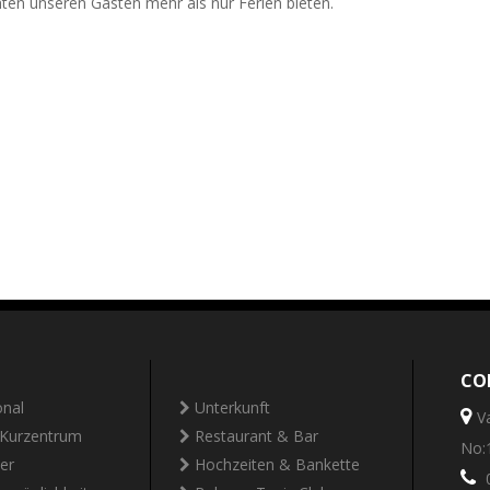
ten unseren Gästen mehr als nur Ferien bieten.
CO
onal
Unterkunft
V
 Kurzentrum
Restaurant & Bar
No:
er
Hochzeiten & Bankette
0