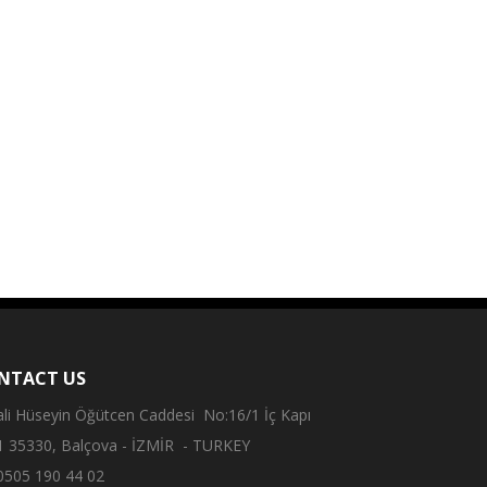
NTACT US
ali Hüseyin Öğütcen Caddesi No:16/1 İç Kapı
1 35330, Balçova - İZMİR - TURKEY
505 190 44 02