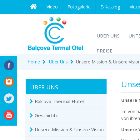
Video
Fotogalerie
E-Katalog
Virtu
ÜBER UNS
UNT
PREISE
Home
Über Uns
Unsere Mission & Unsere Visio
Unse
ÜBER UNS
Unsere 
Balcova Thermal Hotel
Im von h
Geschichte
von ihren
Unsere Mission & Unsere Vision
Unsere 