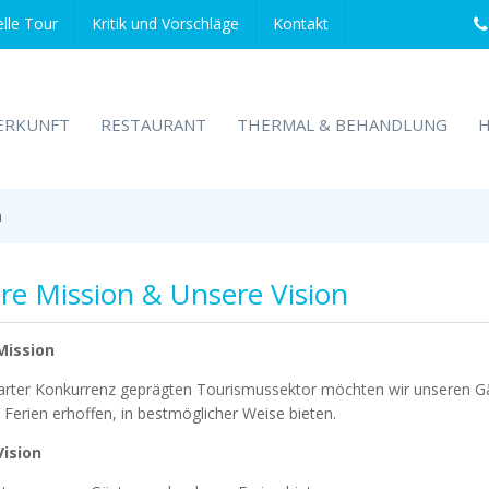
elle Tour
Kritik und Vorschläge
Kontakt
ERKUNFT
RESTAURANT
THERMAL & BEHANDLUNG
H
n
re Mission & Unsere Vision
Mission
arter Konkurrenz geprägten Tourismussektor möchten wir unseren Gäs
 Ferien erhoffen, in bestmöglicher Weise bieten.
Vision